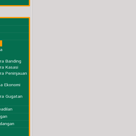
ra
ra Banding
ra Kasasi
ra Peninjauan
a Ekonomi
ara Gugatan
eadilan
ngan
idangan