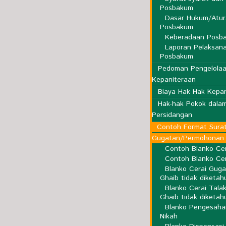
Posbakum
Dasar Hukum/Atur
Posbakum
Keberadaan Posb
Laporan Pelaksan
Posbakum
Pedoman Pengelola
Kepaniteraan
Biaya Hak Hak Kepa
Hak-hak Pokok dala
Persidangan
Contoh Format Sura
Gugatan/Permohonan
Contoh Blanko Ce
Contoh Blanko Cer
Blanko Cerai Guga
Ghaib tidak diketah
Blanko Cerai Tala
Ghaib tidak diketah
Blanko Pengesahan
Nikah