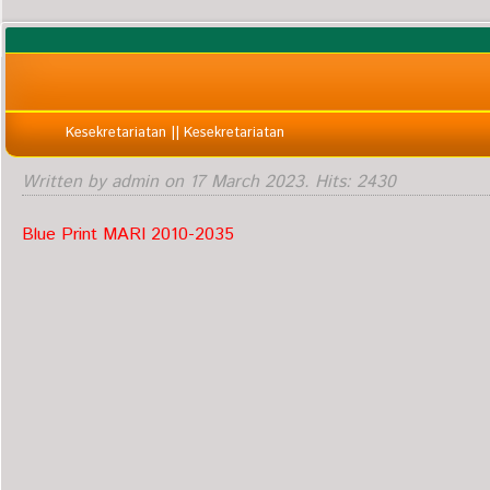
Kesekretariatan || Kesekretariatan
Written by admin on
17 March 2023
. Hits: 2430
Blue Print MARI 2010-2035