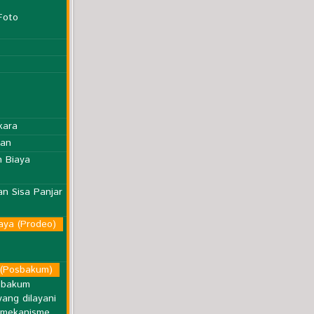
Foto
kara
lan
 Biaya
n Sisa Panjar
aya (Prodeo)
(Posbakum)
sbakum
ang dilayani
 mekanisme