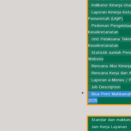
Indikator Kinerja Ut
Laporan Kinerja Inst
Pemerintah (LKjIP)
Pedoman Pengelola
Kesekretariatan
Unit Pelaksana Tekn
Kesekretariatan
Statistik Jumlah Pe
Website
Rencana Aksi Kinerj
Rencana Kerja dan 
Laporan e-Monev / 
Job Description
Layanan
Blue Print Mahkama
Publik
2035
Standar dan maklum
Jam Kerja Layanan