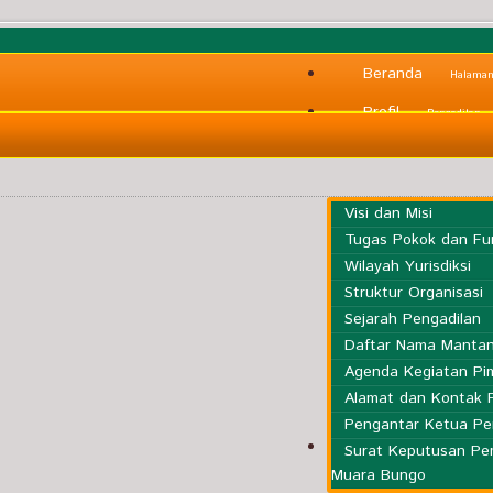
Beranda
Halama
Profil
Pengadilan
Visi dan Misi
Tugas Pokok dan Fu
Wilayah Yurisdiksi
Struktur Organisasi
Sejarah Pengadilan
Daftar Nama Mantan
Agenda Kegiatan Pi
Alamat dan Kontak 
Pengantar Ketua Pe
Informasi
Surat Keputusan P
Umum
Muara Bungo