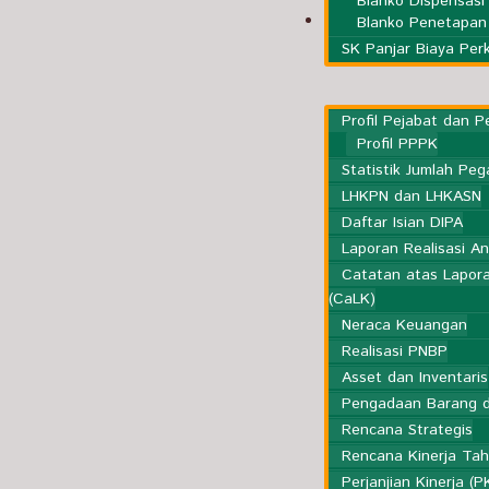
Blanko Dispensasi
Kesekretariatan
Blanko Penetapan 
SK Panjar Biaya Per
Profil Pejabat dan 
Profil PPPK
Statistik Jumlah Peg
LHKPN dan LHKASN
Daftar Isian DIPA
Laporan Realisasi A
Catatan atas Lapor
(CaLK)
Neraca Keuangan
Realisasi PNBP
Asset dan Inventaris
Pengadaan Barang d
Rencana Strategis
Rencana Kinerja Ta
Perjanjian Kinerja (P