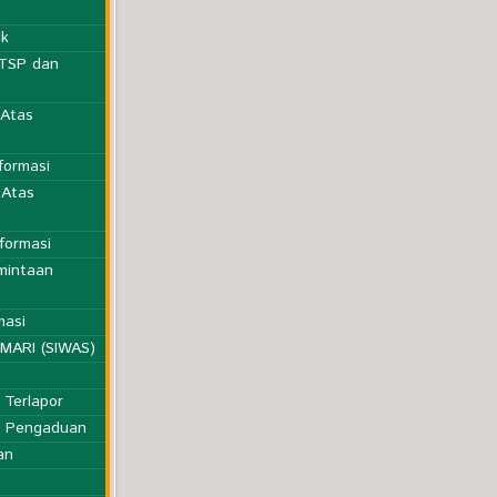
ik
PTSP dan
 Atas
formasi
 Atas
formasi
mintaan
masi
MARI (SIWAS)
n
 Terlapor
i Pengaduan
an