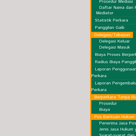
Prosedur Mediasi
Daftar Nama dan 
Mediator
Statistik Perkara
Panggilan Gaib
Delegasi/Tabayun
Delegasi Keluar
Delegasi Masuk
Biaya Proses Berper
Radius Biaya Panggi
Laporan Penggunaan
Perkara
Laporan Pengembalia
Perkara
Berperkara Tanpa Bi
Prosedur
Biaya
Pos Bantuan Hukum 
Penerima Jasa Po
Jenis Jasa Hukum y
Syarat-syarat dan