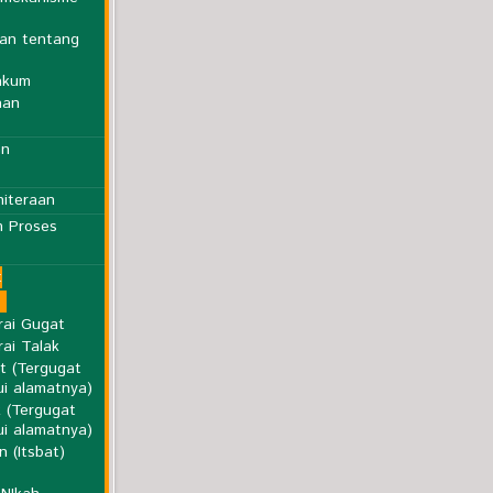
an tentang
akum
aan
an
niteraan
m Proses
t
rai Gugat
ai Talak
t (Tergugat
ui alamatnya)
k (Tergugat
ui alamatnya)
 (Itsbat)