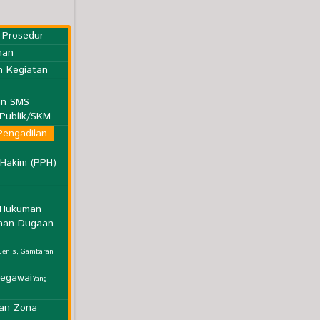
 Prosedur
nan
n Kegiatan
an SMS
Publik/SKM
Pengadilan
 Hakim (PPH)
s Hukuman
aan Dugaan
Jenis, Gambaran
Pegawai
Yang
an Zona
epaniteraan