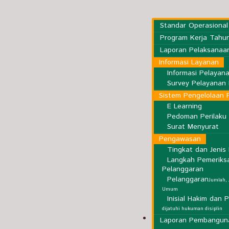
Standar Operasional
Program Kerja Tahu
Laporan Pelaksanaa
Informasi Layanan
Informasi Pelayan
Survey Pelayanan 
Sistem Pengelolaan 
E Learning
Pedoman Perilaku
Surat Menyurat
Pengawasan
Tingkat dan Jeni
Langkah Pemeriks
Pelanggaran
Pelanggaran
Jumlah, 
Umum
Inisial Hakim dan 
dijatuhi hukuman disiplin
Kepaniteraan
Laporan Pembangun
K