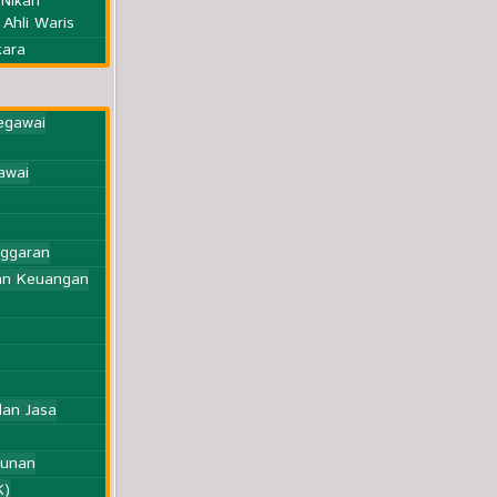
 NIkah
Ahli Waris
Kesekretariatan
kara
Pegawai
awai
nggaran
an Keuangan
an Jasa
hunan
K)