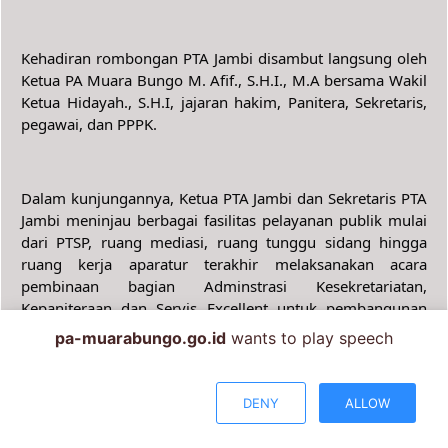
Kehadiran rombongan PTA Jambi disambut langsung oleh 
Ketua PA Muara Bungo M. Afif., S.H.I., M.A bersama Wakil 
Ketua Hidayah., S.H.I, jajaran hakim, Panitera, Sekretaris, 
pegawai, dan PPPK.
Dalam kunjungannya, Ketua PTA Jambi dan Sekretaris PTA 
Jambi meninjau berbagai fasilitas pelayanan publik mulai 
dari PTSP, ruang mediasi, ruang tunggu sidang hingga 
ruang kerja aparatur terakhir melaksanakan acara 
pembinaan bagian Adminstrasi Kesekretariatan, 
Kepaniteraan dan Servis Excellent untuk pembangunan 
WBBM. Beliau menyampaikan apresiasi kepada seluruh 
pa-muarabungo.go.id
wants to play speech
keluarga besar PA Muara Bungo yang terus berbenah, 
berinovasi dan menorehkan prestasi demi menjaga nama 
baik lembaga. (Tim Media).
DENY
ALLOW