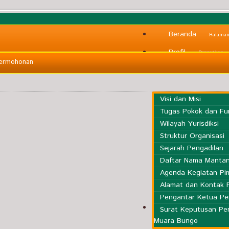
Beranda
Halama
Profil
Pengadilan
Permohonan
Visi dan Misi
Tugas Pokok dan Fu
Wilayah Yurisdiksi
Struktur Organisasi
Sejarah Pengadilan
Daftar Nama Mantan
Agenda Kegiatan Pi
Alamat dan Kontak 
Pengantar Ketua Pe
Informasi
Surat Keputusan P
Umum
Muara Bungo