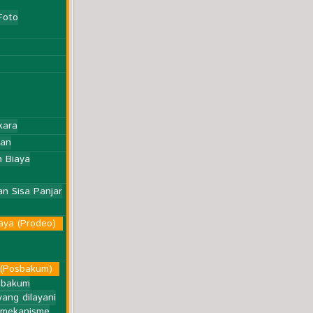
Foto
kara
lan
 Biaya
n Sisa Panjar
aya (Prodeo)
(Posbakum)
sbakum
ang dilayani
 mekanisme