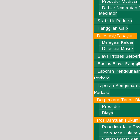
Prosedur Mediasi
Daftar Nama dan 
Mediator
Statistik Perkara
Panggilan Gaib
Delegasi/Tabayun
Delegasi Keluar
Delegasi Masuk
Biaya Proses Berper
Radius Biaya Panggi
Laporan Penggunaan
Perkara
Laporan Pengembalia
Perkara
Berperkara Tanpa Bi
Prosedur
Biaya
Pos Bantuan Hukum 
Penerima Jasa Po
Jenis Jasa Hukum y
Syarat-syarat dan