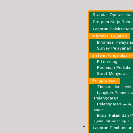
Standar Operasional
Program Kerja Tahu
Laporan Pelaksanaa
Informasi Layanan
Informasi Pelayan
Survey Pelayanan 
Sistem Pengelolaan 
E Learning
Pedoman Perilaku
Surat Menyurat
Pengawasan
Tingkat dan Jeni
Langkah Pemeriks
Pelanggaran
Pelanggaran
Jumlah, 
Umum
Inisial Hakim dan 
dijatuhi hukuman disiplin
Kepaniteraan
Laporan Pembangun
K