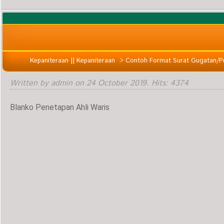
Kepaniteraan || Kepaniteraan
>
Contoh Format Surat Gugatan/
Written by admin on
24 October 2019
. Hits: 4374
Blanko Penetapan Ahli Waris