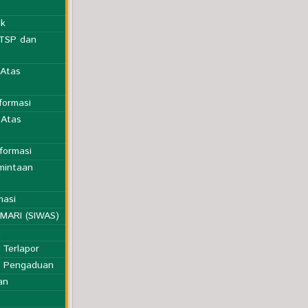
ik
PTSP dan
 Atas
formasi
 Atas
formasi
mintaan
masi
MARI (SIWAS)
n
 Terlapor
i Pengaduan
an