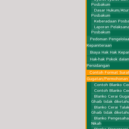
Posbakum
Dasar Hukum/Atur
Posbakum
Keberadaan Posb
Laporan Pelaksan
Posbakum
Pedoman Pengelola
Kepaniteraan
Biaya Hak Hak Kepa
Hak-hak Pokok dala
Persidangan
Contoh Format Sura
Gugatan/Permohonan
Contoh Blanko Ce
Contoh Blanko Cer
Blanko Cerai Guga
Ghaib tidak diketah
Blanko Cerai Tala
Ghaib tidak diketah
Blanko Pengesahan
Nikah