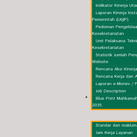
Indikator Kinerja Ut
Laporan Kinerja Inst
Pemerintah (LKjIP)
Pedoman Pengelola
Kesekretariatan
Unit Pelaksana Tekn
Kesekretariatan
Statistik Jumlah Pe
Website
Rencana Aksi Kinerj
Rencana Kerja dan 
Laporan e-Monev / 
Job Description
Layanan
Blue Print Mahkama
Publik
2035
Standar dan maklum
Jam Kerja Layanan