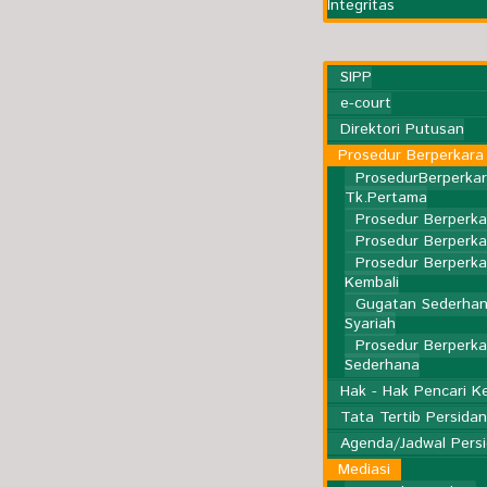
Integritas
SIPP
e-court
Direktori Putusan
Prosedur Berperkara
ProsedurBerperka
Tk.Pertama
Prosedur Berperka
Prosedur Berperka
Prosedur Berperka
Kembali
Gugatan Sederhan
Syariah
Prosedur Berperk
Sederhana
Hak - Hak Pencari K
Tata Tertib Persida
Agenda/Jadwal Pers
Mediasi