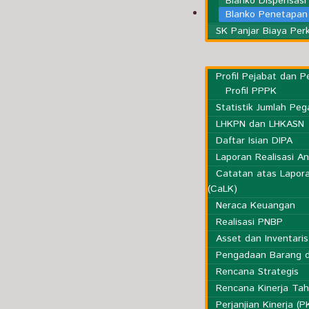
Blanko Dispensasi
Kesekretariatan
Blanko Penetapan 
SK Panjar Biaya Per
Profil Pejabat dan 
Profil PPPK
Statistik Jumlah Peg
LHKPN dan LHKASN
Daftar Isian DIPA
Laporan Realisasi A
Catatan atas Lapor
(CaLK)
Neraca Keuangan
Realisasi PNBP
Asset dan Inventaris
Pengadaan Barang d
Rencana Strategis
Rencana Kinerja Ta
Perjanjian Kinerja (P