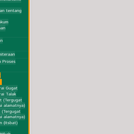
an tentang
akum
aan
an
niteraan
m Proses
t
rai Gugat
ai Talak
t (Tergugat
ui alamatnya)
k (Tergugat
ui alamatnya)
 (Itsbat)