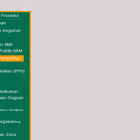
 Prosedur
nan
n Kegiatan
an SMS
Publik/SKM
Pengadilan
 Hakim (PPH)
s Hukuman
aan Dugaan
Jenis, Gambaran
Pegawai
Yang
an Zona
epaniteraan