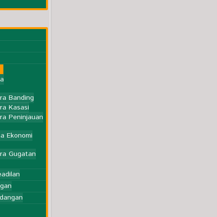
ra
ra Banding
ra Kasasi
ra Peninjauan
a Ekonomi
ara Gugatan
eadilan
ngan
idangan