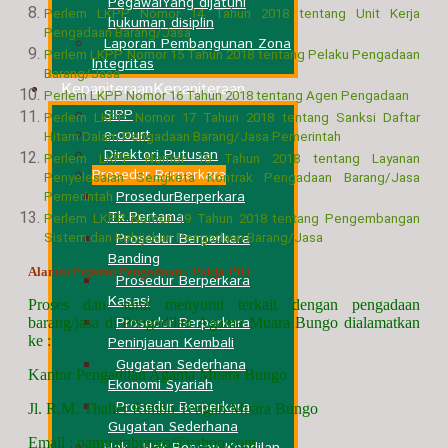
Pegawai
Yang dijatuhi
Perlem LKPP Nomor 14 Tahun 2018 tentang Unit Kerja
hukuman disiplin
Pengadaan Barang/Jasa
Laporan Pembangunan Zona
Perlem LKPP Nomor 15 Tahun 2018 tentang Pelaku Pengadaan
Integritas
Barang/Jasa
Kepaniteraan
Kepaniteraan
Perlem LKPP Nomor 16 Tahun 2018 tentang Agen Pengadaan
SIPP
Perlem LKPP Nomor 17 Tahun 2018 tentang Sanksi Daftar
e-court
Hitam Dalam Pengadaan Barang/Jasa Pemerintah
Direktori Putusan
Perlem LKPP Nomor 18 Tahun 2018 tentang Layanan
Prosedur Berperkara
Penyelesaian Sengketa Kontrak Pengadaan Barang/Jasa
ProsedurBerperkara
Pemerintah
Tk.Pertama
Perlem LKPP Nomor 19 Tahun 2018 tentang Pengembangan
Prosedur Berperkara
Sistem dan Kebijakan Pengadaan Barang/Jasa
Banding
Alamat Pejabat Pengadaan / Pokja PBJ
Prosedur Berperkara
Kasasi
Proses dan surat menyurat terkait dengan pengadaan
Prosedur Berperkara
barang/jasa di Pengadilan Agama Muara Bungo dialamatkan
ke :
Peninjauan Kembali
Gugatan Sederhana
Kantor Pengadilan Agama Muara Bungo
Ekonomi Syariah
Prosedur Berperkara
Jl. R.M. Thaher Rimbo Tengah Muara Bungo
Gugatan Sederhana
Email :
pamuarabungo@yahoo.com