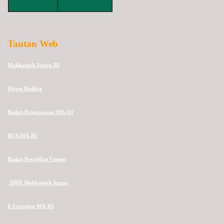
Tautan Web
Mahkamah Agung RI
Ditjen Badilag
Badan Pengawasan MA-RI
BUA MA-RI
Badan Peradilan Umum
JDIH Mahkamah Agung
E-Learning MA-RI