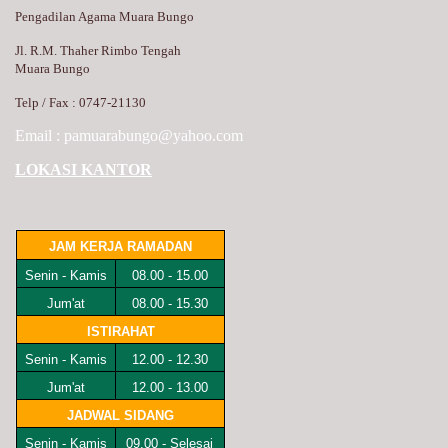
Pengadilan Agama Muara Bungo
Jl. R.M. Thaher Rimbo Tengah
Muara Bungo
Telp / Fax : 0747-21130
Email :
pamuarabungo@yahoo.com
LO
KASI K
ANTOR
JAM KERJA RAMADAN
Senin - Kamis
08.00 - 15.00
Jum'at
08.00 - 15.30
ISTIRAHAT
Senin - Kamis
12.00 - 12.30
Jum'at
12.00 - 13.00
JADWAL SIDANG
Senin - Kamis
09.00 - Selesai