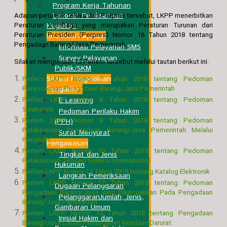
Program Kerja Tahunan
Laporan Pelaksanaan
Adapun petunjuk teknis dari Perpres tersebut, LKPP menerbitkan
Kegiatan
Peraturan Lembaga yang merupakan Peraturan Turunan dari
Peraturan Presiden (Perpres) Nomor 16 Tahun 2018 tentang
Informasi Layanan
Pengadaan Barang/Jasa Pemerintah.
Informasi Pelayanan SMS
Survey Pelayanan
Silakan mengunduh 13 Perlem tersebut melalui tautan berikut ini:
Publik/SKM
Sistem Pengelolaan
Perlem LKPP Nomor 7 Tahun 2018 tentang Pedoman
Pengadilan
Perencanaan Pengadaan Barang/Jasa Pemerintah
E Learning
Perlem LKPP Nomor 8 Tahun 2018 tentang Pedoman
Swakelola
Pedoman Perilaku Hakim
Perlem LKPP Nomor 9 Tahun 2018 tentang Pedoman
(PPH)
Pelaksanaan Pengadaan Barang/Jasa Pemerintah Melalui
Surat Menyurat
Penyedia
Pengawasan
Perlem LKPP Nomor 10 Tahun 2018 tentang Pedoman
Tingkat dan Jenis
Pelaksanaan Tender/Seleksi Internasional
Hukuman
Perlem LKPP Nomor 11 Tahun 2018 tentang Katalog Elektronik
Langkah Pemeriksaan
Perlem LKPP Nomor 12 Tahun 2018 tentang Pedoman
Dugaan Pelanggaran
Pengadaan Barang/Jasa yang Dikecualikan Pada Pengadaan
Pelanggaran
Jumlah, Jenis,
Barang/Jasa Pemerintah
Gambaran Umum
Perlem LKPP Nomor 13 Tahun 2018 tentang Pengadaan
Inisial Hakim dan
Barang/Jasa Dalam Penanganan Keadaan Darurat