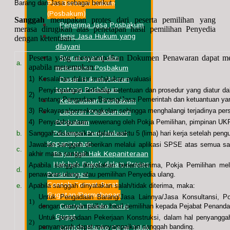
Pos Bantuan Hukum
Barang dan Jasa sebagai berikut :
(Posbakum)
Sanggah
merupakan protes dari peserta pemilihan yang
Penerima Jasa Posbakum
merasa dirugikan atas penetapan hasil pemilihan Penyedia
Jenis Jasa Hukum yang
dengan ketentuan :
dilayani
Syarat-syarat dan
Peserta yang menyampaikan Dokumen Penawaran dapat men
a.
apabila menemukan:
mekanisme Posbakum
Dasar Hukum/Aturan
1)
Kesalahan dalam melakukan evaluasi
tentang Posbakum
Penyimpangan terhadap ketentuan dan prosedur yang diatur d
2)
tentang Pengadaan Barang/Jasa Pemerintah dan ketuantuan yan
Keberadaan Posbakum
3)
Rekayasa/persekongkolan sehingga menghalangi terjadinya pers
Laporan Pelaksanaan
Posbakum
4)
Penyalahgunaan wewenang oleh Pokja Pemilihan, pimpinan UKP
Pedoman Pengelolaan
b.
Sanggah disampaikan dalam waktu 5 (lima) hari kerja setelah pen
Kepaniteraan
Jawaban sanggah diberikan melalui aplikasi SPSE atas semua sang
c.
Biaya Hak Hak Kepaniteraan
akhir masa sanggah.
Hak-hak Pokok dalam Proses
Apabila sanggah dinyatakan benar/diterima, Pokja Pemilihan m
d.
Persidangan
penawaran ulang, atau pemilihan Penyedia ulang.
Contoh Format Surat
e.
Apabila sanggah dinyatakan salah/tidak diterima, maka:
Gugatan/Permohonan
Untuk Pengadaan Barang/Jasa Lainnya/Jasa Konsultansi, Po
1)
Contoh Blanko Cerai
dengan menyampaikan hasil pemilihan kepada Pejabat Penanda
Gugat
Untuk pengadaan Pekerjaan Konstruksi, dalam hal penyangga
2)
penyanggah dapat menyampaikan sanggah banding.
Contoh Blanko Cerai Talak