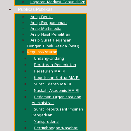
Laporan Mediasi Tahun 2026
Publikasi
Publikasi
Arsip Berita
Arsip Pengumuman
Arsip Multimedia
Arsip Hasil Penelitian
Arsip Surat Perjanjian
Dengan Pihak Ketiga (MoU)
Regulasi/Aturan
Undang-Undang
Peraturan Pemerintah
Peraturan MA RI
Keputusan Ketua MA RI
Surat Edaran MA RI
Naskah Akademis MA RI
Pedoman Organisasi dan
Administrasi
Surat Keputusan
Pimpinan
Pengadilan
Yurisprudensi
Pertimbangan/Nasehat