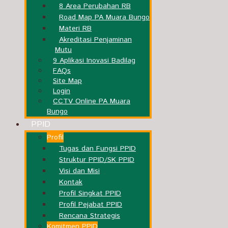
8 Area Perubahan RB
Road Map PA Muara Bungo
Materi RB
Akreditasi Penjaminan
Mutu
9 Aplikasi Inovasi Badilag
FAQs
Site Map
Login
CCTV Online PA Muara
Bungo
PPID
Profil
Tugas dan Fungsi PPID
Struktur PPID/SK PPID
Visi dan Misi
Kontak
Profil Singkat PPID
Profil Pejabat PPID
Rencana Strategis
Komitmen PPID